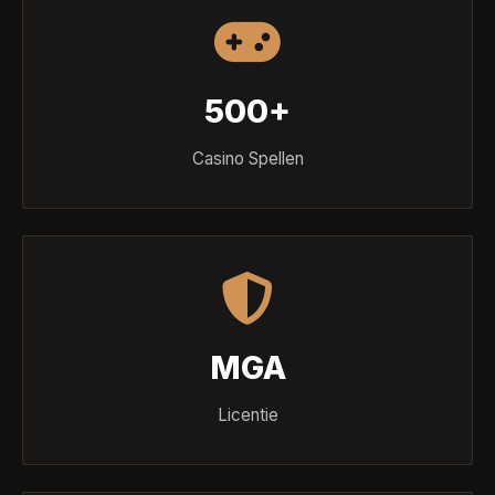
500+
Casino Spellen
MGA
Licentie