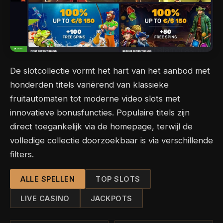
De slotcollectie vormt het hart van het aanbod met
honderden titels variërend van klassieke
fruitautomaten tot moderne video slots met
innovatieve bonusfuncties. Populaire titels zijn
direct toegankelijk via de homepage, terwijl de
volledige collectie doorzoekbaar is via verschillende
filters.
ALLE SPELLEN
TOP SLOTS
LIVE CASINO
JACKPOTS