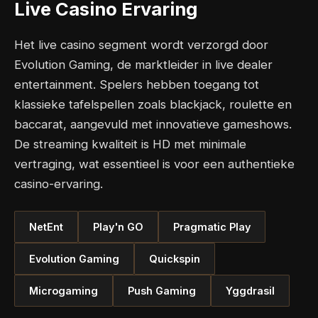
Live Casino Ervaring
Het live casino segment wordt verzorgd door
Evolution Gaming, de marktleider in live dealer
entertainment. Spelers hebben toegang tot
klassieke tafelspellen zoals blackjack, roulette en
baccarat, aangevuld met innovatieve gameshows.
De streaming kwaliteit is HD met minimale
vertraging, wat essentieel is voor een authentieke
casino-ervaring.
NetEnt
Play'n GO
Pragmatic Play
Evolution Gaming
Quickspin
Microgaming
Push Gaming
Yggdrasil