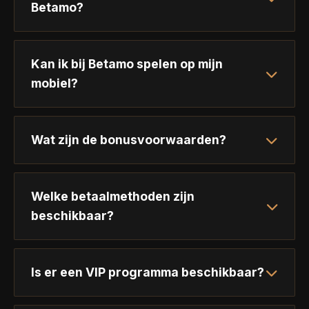
verwerken opnames binnen 0-12 uur.
betekent dat Nederlandse spelers niet
Betamo?
Creditcard uitbetalingen duren 1-5
dezelfde bescherming genieten als bij KSA-
Het spelaanbod omvat slots van NetEnt,
werkdagen, terwijl bankoverschrijvingen tot
gelicentieerde aanbieders.
Play'n GO en Pragmatic Play, live casino
7 werkdagen kunnen duren. De dagelijkse
Kan ik bij Betamo spelen op mijn
spellen van Evolution Gaming, diverse
limiet bedraagt €4.000.
mobiel?
tafelspellen en video poker. Het exacte
Ja, de website van Betamo is volledig
aantal spellen varieert maar beslaat
geoptimaliseerd voor mobiele apparaten. Er
honderden titels across verschillende
Wat zijn de bonusvoorwaarden?
is geen app nodig; je kunt direct via je
categorieën.
Het welkomstpakket biedt tot €300 + 150
mobiele browser spelen. Alle spellen zijn
free spins verdeeld over twee stortingen. De
compatibel met iOS en Android toestellen.
Welke betaalmethoden zijn
minimale storting voor bonusactivatie is €20.
beschikbaar?
Inzetvereisten zijn 40x het bonusbedrag en
Betamo accepteert Visa, Mastercard, Skrill,
moeten binnen 7 dagen worden voltooid.
Neteller, ecoPayz, Trustly, Paysafecard,
Is er een VIP programma beschikbaar?
Neosurf, Interac en iDebit. Het minimale
Betamo biedt loyaliteitsprogramma's en
stortingsbedrag is €10 voor alle methoden.