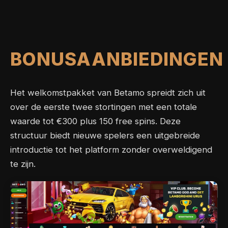
BONUSAANBIEDINGEN
Het welkomstpakket van Betamo spreidt zich uit
over de eerste twee stortingen met een totale
waarde tot €300 plus 150 free spins. Deze
structuur biedt nieuwe spelers een uitgebreide
introductie tot het platform zonder overweldigend
te zijn.