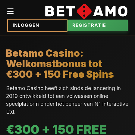
INLOGGEN
REGISTRATIE
Betamo Casino:
Welkomstbonus tot
€300 + 150 Free Spins
Betamo Casino heeft zich sinds de lancering in
2019 ontwikkeld tot een volwassen online
speelplatform onder het beheer van N1 Interactive
Ltd.
€300 + 150 FREE